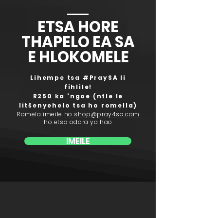
ETSA HORE
THAPELO EA SA
E HLOKOMELE
Lihempe tsa #PraySA li
fihlile!
R250 ka 'ngoe (ntle le
litšenyehelo tsa ho romella)
Romela imeile
ho shop@pray4sa.com
ho etsa odara ya hao
IMEILE