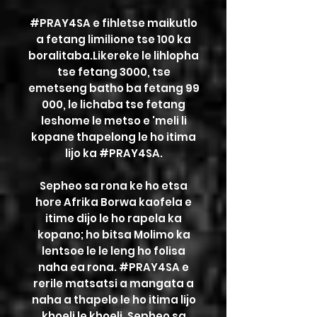
#PRAY4SA e fihletse maikutlo
a fetang limilione tse 100 ka
boralitaba.
Likereke le lihlopha
tse fetang 3000, tse
emetseng batho ba fetang 99
000, le lichaba tse fetang
leshome le metso e 'meli li
kopane thapelong le ho itima
lijo ka #PRAY4SA.
Sepheo sa rona ke ho etsa
hore Afrika Borwa kaofela e
itime dijo le ho rapela ka
kopano; ho bitsa Molimo ka
lentsoe le le leng ho folisa
naha ea rona.
#PRAY4SA e
rerile matsatsi a mangata a
naha a thapelo le ho itima lijo
khoeli le khoeli. Sepheo sa