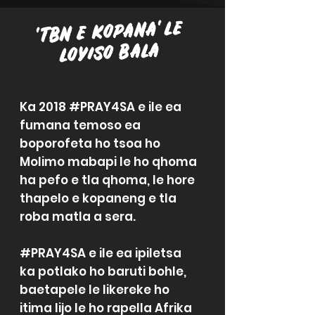
'TBN E KOPANA' LE
LOYISO BALA
Ka 2018 #PRAY4SA e ile ea
fumana temoso ea
boporofeta ho tsoa ho
Molimo mabapi le ho qhoma
ha pefo e tla qhoma, le hore
thapelo e kopaneng e tla
roba matla a sera.
#PRAY4SA e ile ea ipiletsa
ka potlako ho baruti bohle,
baetapele le likereke ho
itima lijo le ho rapella Afrika