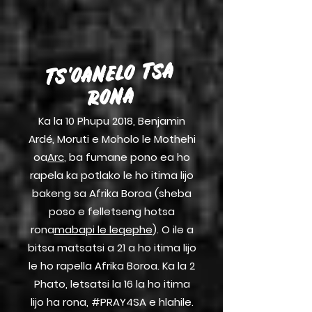
TS'OANELO TSA
RONA
Ka la 10 Phupu 2018, Benjamin
Ardé, Moruti e Moholo le Mothehi
oa
Arc
, ba fumane pono ea ho
rapela ka potlako le ho itima lijo
bakeng sa Afrika Boroa (sheba
poso e felletseng ho
tsa
rona
mabapi le leqephe
). O ile a
bitsa matsatsi a 21 a ho itima lijo
le ho rapella Afrika Boroa. Ka la 2
Phato, letsatsi la 16 la ho itima
lijo ha rona, #PRAY4SA e hlahile.