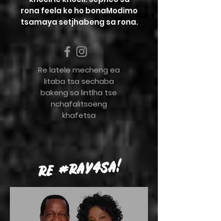
rona feela ke ho bona
Modimo
tsamaya setjhabeng sa rona.
Re latele mecheng ea
litaba tsa sechaba
bakeng sa lintlha tse
nchafalitsoeng
khafetsa
RE #RAY4SA!