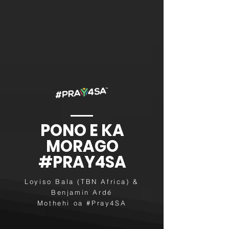
PONO E KA
MORAGO
#PRAY4SA
Loyiso Bala (TBN Africa) &
Benjamin Ardé
Mothehi oa #Pray4SA