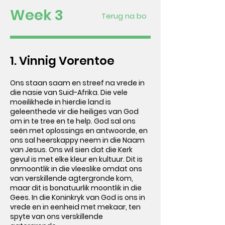
Week 3
Terug na bo
1. Vinnig Vorentoe
Ons staan saam en streef na vrede in
die nasie van Suid-Afrika. Die vele
moeilikhede in hierdie land is
geleenthede vir die heiliges van God
om in te tree en te help. God sal ons
seën met oplossings en antwoorde, en
ons sal heerskappy neem in die Naam
van Jesus. Ons wil sien dat die Kerk
gevul is met elke kleur en kultuur. Dit is
onmoontlik in die vleeslike omdat ons
van verskillende agtergronde kom,
maar dit is bonatuurlik moontlik in die
Gees. In die Koninkryk van God is ons in
vrede en in eenheid met mekaar, ten
spyte van ons verskillende