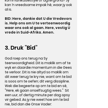
kommunikasiestyle of agtergrond? Jy
kan ‘n vreedsame impak hê, waar jy ook
al is.
BID: Here, dankie dat U die Vredevors
is. Help ons om U te verteenwoordig
waar ons ook al gaan. Here, vestig U
vrede in Suid-Afrika. Amen.
3. Druk "Bid"
God roep ons terug na Sy
teenwoordigheid. Dit is maklik om af te
wyk en daardie momentum in die Gees
te verloor. Dit is nie altyd so maklik om
dit weer terug te kry nie, want om te bid
is soos om te oefen; dit verg dissipline.
Wek die begeerte op om te bid en sê,
"Here, ek gaan onselfsugtig wees." Sit
een uur, of dertig minute per dag opsy
vir gebed. As jy nie weet hoe om te bid
nie, bid dan die Onse Vader: