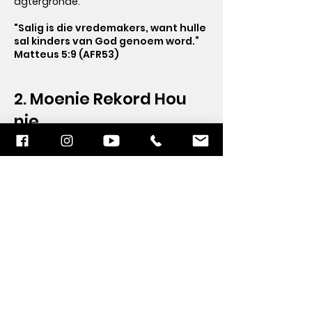
agtergronde.
"Salig is die vredemakers, want hulle
sal kinders van God genoem word.”
Matteus 5:9 (AFR53)
2. Moenie Rekord Hou
nie
Ons is die Koninkryk van God en
verteenwoordig die Vredevors. As
individue kommunikeer ons nie altyd
dieselfde nie. Ons mag verskil en
mekaar verkeerd verstaan, maar
uiteindelik kom ons tot God se vrede.
Ons is almal dieselfde onder die Bloed
van Jesus. Die een is nie beter as die
ander nie. Vra die Here om jou te wys
waar jy op misverstande en irritasies
gefokus het, in plaas daarvan om