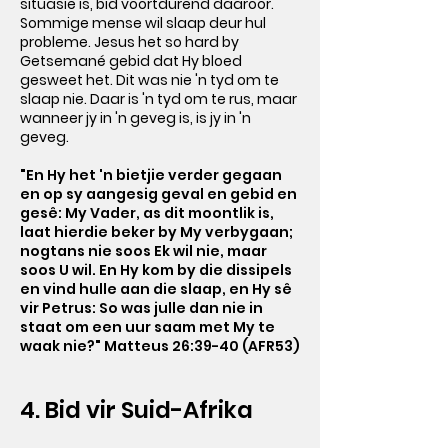
situasie is, bid voortdurend daaroor.
Sommige mense wil slaap deur hul
probleme. Jesus het so hard by
Getsemané gebid dat Hy bloed
gesweet het. Dit was nie 'n tyd om te
slaap nie. Daar is 'n tyd om te rus, maar
wanneer jy in 'n geveg is, is jy in 'n
geveg.
"En Hy het 'n bietjie verder gegaan
en op sy aangesig geval en gebid en
gesê: My Vader, as dit moontlik is,
laat hierdie beker by My verbygaan;
nogtans nie soos Ek wil nie, maar
soos U wil. En Hy kom by die dissipels
en vind hulle aan die slaap, en Hy sê
vir Petrus: So was julle dan nie in
staat om een uur saam met My te
waak nie?" Matteus 26:39-40 (AFR53)
4. Bid vir Suid-Afrika