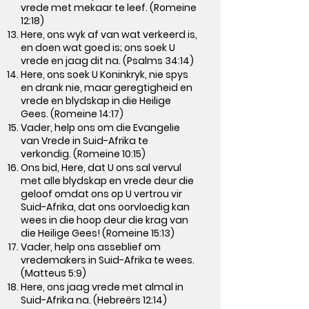
vrede met mekaar te leef. (Romeine
12:18)
Here, ons wyk af van wat verkeerd is,
en doen wat goed is; ons soek U
vrede en jaag dit na. (Psalms 34:14)
Here, ons soek U Koninkryk, nie spys
en drank nie, maar geregtigheid en
vrede en blydskap in die Heilige
Gees. (Romeine 14:17)
Vader, help ons om die Evangelie
van Vrede in Suid-Afrika te
verkondig. (Romeine 10:15)
Ons bid, Here, dat U ons sal vervul
met alle blydskap en vrede deur die
geloof omdat ons op U vertrou vir
Suid-Afrika, dat ons oorvloedig kan
wees in die hoop deur die krag van
die Heilige Gees! (Romeine 15:13)
Vader, help ons asseblief om
vredemakers in Suid-Afrika te wees.
(Matteus 5:9)
Here, ons jaag vrede met almal in
Suid-Afrika na. (Hebreërs 12:14)