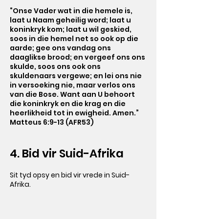
“Onse Vader wat in die hemele is,
laat u Naam geheilig word; laat u
koninkryk kom; laat u wil geskied,
soos in die hemel net so ook op die
aarde; gee ons vandag ons
daaglikse brood; en vergeef ons ons
skulde, soos ons ook ons
skuldenaars vergewe; en lei ons nie
in versoeking nie, maar verlos ons
van die Bose. Want aan U behoort
die koninkryk en die krag en die
heerlikheid tot in ewigheid. Amen.”
Matteus 6:9-13 (AFR53)
4. Bid vir Suid-Afrika
Sit tyd opsy en bid vir vrede in Suid-
Afrika.