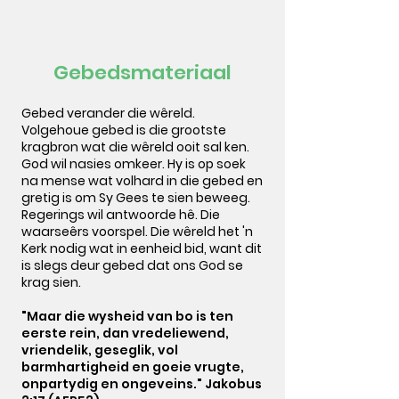
Gebedsmateriaal
Gebed verander die wêreld.
Volgehoue gebed is die grootste
kragbron wat die wêreld ooit sal ken.
God wil nasies omkeer. Hy is op soek
na mense wat volhard in die gebed en
gretig is om Sy Gees te sien beweeg.
Regerings wil antwoorde hê. Die
waarseêrs voorspel. Die wêreld het 'n
Kerk nodig wat in eenheid bid, want dit
is slegs deur gebed dat ons God se
krag sien.
"Maar die wysheid van bo is ten
eerste rein, dan vredeliewend,
vriendelik, geseglik, vol
barmhartigheid en goeie vrugte,
onpartydig en ongeveins." Jakobus