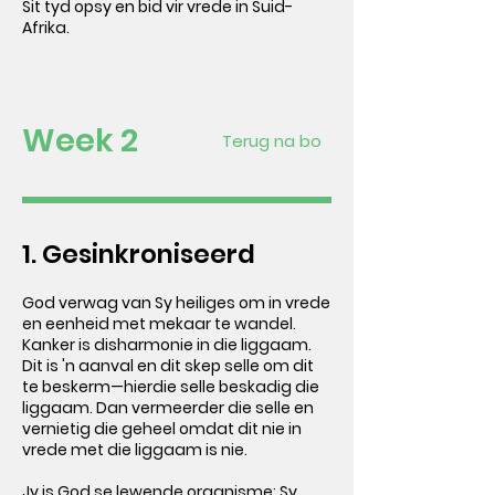
Sit tyd opsy en bid vir vrede in Suid-
Afrika.
Week 2
Terug na bo
1. Gesinkroniseerd
God verwag van Sy heiliges om in vrede
en eenheid met mekaar te wandel.
Kanker is disharmonie in die liggaam.
Dit is 'n aanval en dit skep selle om dit
te beskerm
—
hierdie selle beskadig die
liggaam. Dan vermeerder die selle en
vernietig die geheel omdat dit nie in
vrede met die liggaam is nie.
Jy is God se lewende organisme; Sy