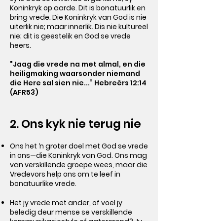
Koninkryk op aarde. Dit is bonatuurlik en
bring vrede. Die Koninkryk van God is nie
uiterlik nie; maar innerlik. Dis nie kultureel
nie; dit is geestelik en God se vrede
heers.
"Jaag die vrede na met almal, en die
heiligmaking waarsonder niemand
die Here sal sien nie...” Hebreërs 12:14
(AFR53)
2. Ons kyk nie terug nie
Ons het ‘n groter doel met God se vrede
in ons
—
die Koninkryk van God. Ons mag
van verskillende groepe wees, maar die
Vredevors help ons om te leef in
bonatuurlike vrede.
Het jy vrede met ander, of voel jy
beledig deur mense se verskillende