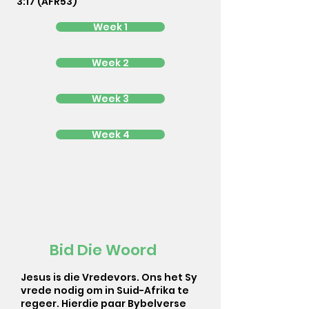
3:17 (AFR53)
Week 1
Week 2
Week 3
Week 4
Bid Die Woord
Jesus is die Vredevors. Ons het Sy
vrede nodig om in Suid-Afrika te
regeer. Hierdie paar Bybelverse