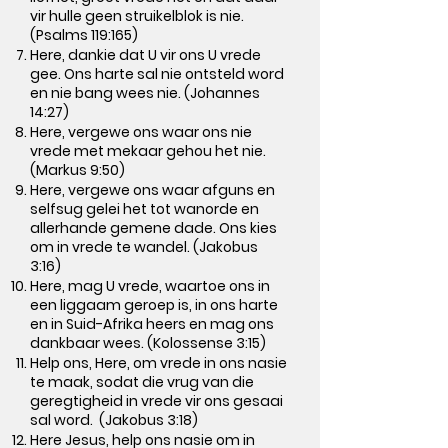
vir hulle geen struikelblok is nie.
(Psalms 119:165)
Here, dankie dat U vir ons U vrede
gee. Ons harte sal nie ontsteld word
en nie bang wees nie. (Johannes
14:27)
Here, vergewe ons waar ons nie
vrede met mekaar gehou het nie.
(Markus 9:50)
Here, vergewe ons waar afguns en
selfsug gelei het tot wanorde en
allerhande gemene dade. Ons kies
om in vrede te wandel. (Jakobus
3:16)
Here, mag U vrede, waartoe ons in
een liggaam geroep is, in ons harte
en in Suid-Afrika heers en mag ons
dankbaar wees. (Kolossense 3:15)
Help ons, Here, om vrede in ons nasie
te maak, sodat die vrug van die
geregtigheid in vrede vir ons gesaai
sal word. (Jakobus 3:18)
Here Jesus, help ons nasie om in