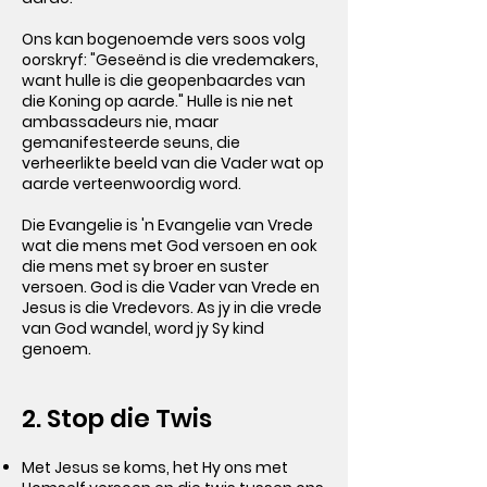
Ons kan bogenoemde vers soos volg
oorskryf: "Geseënd is die vredemakers,
want hulle is die geopenbaardes van
die Koning op aarde." Hulle is nie net
ambassadeurs nie, maar
gemanifesteerde seuns, die
verheerlikte beeld van die Vader wat op
aarde verteenwoordig word.
Die Evangelie is 'n Evangelie van Vrede
wat die mens met God versoen en ook
die mens met sy broer en suster
versoen. God is die Vader van Vrede en
Jesus is die Vredevors. As jy in die vrede
van God wandel, word jy Sy kind
genoem.
2. Stop die Twis
Met Jesus se koms, het Hy ons met