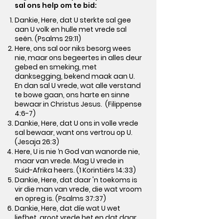
sal ons help om te bid:
Dankie, Here, dat U sterkte sal gee
aan U volk en hulle met vrede sal
seën. (Psalms 29:11)
Here, ons sal oor niks besorg wees
nie, maar ons begeertes in alles deur
gebed en smeking, met
danksegging, bekend maak aan U.
En dan sal U vrede, wat alle verstand
te bowe gaan, ons harte en sinne
bewaar in Christus Jesus. (Filippense
4:6-7)
Dankie, Here, dat U ons in volle vrede
sal bewaar, want ons vertrou op U.
(Jesaja 26:3)
Here, U is nie ‘n God van wanorde nie,
maar van vrede. Mag U vrede in
Suid-Afrika heers. (1 Korintiërs 14:33)
Dankie, Here, dat daar 'n toekoms is
vir die man van vrede, die wat vroom
en opreg is. (Psalms 37:37)
Dankie, Here, dat díe wat U wet
liefhet, groot vrede het en dat daar