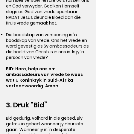
Homself versoen en die twis tussen ons
en God verwyder. God kon Homself
slegs as God van vrede openbaar
NADAT Jesus deur die Bloed aan die
Kruis vrede gemaak het.
Die boodskap van versoening is 'n
boodskap van vrede. Ons het vrede en
word gevestig as Sy ambassadeurs as
die beeld van Christus in ons is. Is jy 'n
persoon van vrede?
BID: Here, help ons om
ambassadeurs van vrede te wees
wat U Koninkryk in Suid-Afrika
verteenwoordig. Amen.
3. Druk “Bid”
Bid gedurig. Volhard in die gebed. Bly
getrou in gebed wanneer jy deur iets
gaan. Wanneer jy in 'n desperate