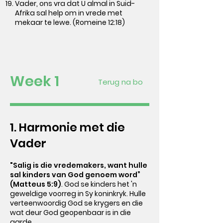
Vader, ons vra dat U almal in Suid-
Afrika sal help om in vrede met
mekaar te lewe. (Romeine 12:18)
Week 1
Terug na bo
1. Harmonie met die
Vader
"Salig is die vredemakers, want hulle
sal kinders van God genoem word”
(Matteus 5:9)
.
God se kinders het 'n
geweldige voorreg in Sy koninkryk. Hulle
verteenwoordig God se krygers en die
wat deur God geopenbaar is in die
aarde.