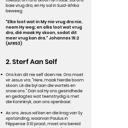
toelaat om ons skoon te maak, sal ons
baie vrug dra, en Hy sal in Suid-Afrika
beweeg.
"Elke loot wat in My nie vrug dra nie,
neem Hy weg; en elke loot wat vrug
dra, dié maak Hy skoon, sodat dit
meer vrug kan dra." Johannes 15:2
(AFR53)
2. Sterf Aan Self
Ons kan dit nie self doen nie. Ons moet
vir Jesus vra, "Here, maak hierdie boom
skoon. Lê die byl aan die wortels en
snoei ons." Dan sal Hy ons gesindhede
en gedagtes wat teenstrydig is met
die Koninkryk, aan ons openbaar.
As ons Jesus wil ken en die krag van Sy
opstanding, waarvan Paulus in
Filippense 3:10 praat, moet ons bereid