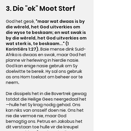
3. Die "ek" Moet Sterf
God het gesê,
"maar wat dwaas is by
die wêreld, het God uitverkies om
die wyse te beskaam; en wat swak is
by die wêreld, het God uitverkies om
wat sterk is, te beskaam..." (1
Korintiërs 1:27).
Baie mense dink Suid-
Afrika is dwaas en swak, maar God het
planne vir herlewing in hierdie nasie.
God kan enige nasie gebruik om Sy
doelwitte te bereik. Hy sal ons gebruik
as ons Hom toelaat om beheer oor te
neem
.
Die dissipels het in die Bovertrek gewag
totdat die Heilige Gees neergedaal het
—hulle het Sy krag nodig gehad. Ons
kan niks van onsself doen nie. Ons het
nie die vermoë nie, maar God
bemagtig ons. Petrus en Jakobus het
dit verstaan toe hulle vir die kreupel