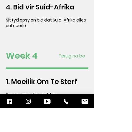
4. Bid vir Suid-Afrika
Sit tyd opsy en bid dat Suid-Afrika alles
sal neerlê.
Week 4
Terug na bo
1. Moeilik Om Te Sterf
Die oog van die naald is
spreekwoordelik deur Jesus gebruik om
te illustreer dat dit uiters moeilik is vir
die selfversorgende om in die Koninkryk
van God in te gaan. Die Bybel sê:
"Geseënd is die armes van gees." Dit
beteken nie dat ons arm moet wees