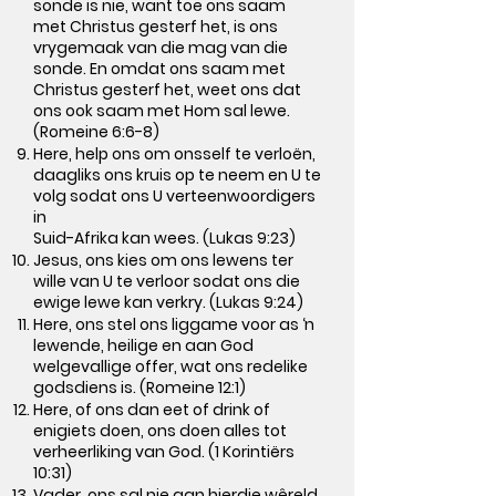
sonde is nie, want toe ons saam
met Christus gesterf het, is ons
vrygemaak van die mag van die
sonde. En omdat ons saam met
Christus gesterf het, weet ons dat
ons ook saam met Hom sal lewe.
(Romeine 6:6-8)
Here, help ons om onsself te verloën,
daagliks ons kruis op te neem en U te
volg sodat ons U verteenwoordigers
in
Suid-Afrika kan wees. (Lukas 9:23)
Jesus, ons kies om ons lewens ter
wille van U te verloor sodat ons die
ewige lewe kan verkry. (Lukas 9:24)
Here, ons stel ons liggame voor as ‘n
lewende, heilige en aan God
welgevallige offer, wat ons redelike
godsdiens is. (Romeine 12:1)
Here, of ons dan eet of drink of
enigiets doen, ons doen alles tot
verheerliking van God. (1 Korintiërs
10:31)
Vader, ons sal nie aan hierdie wêreld