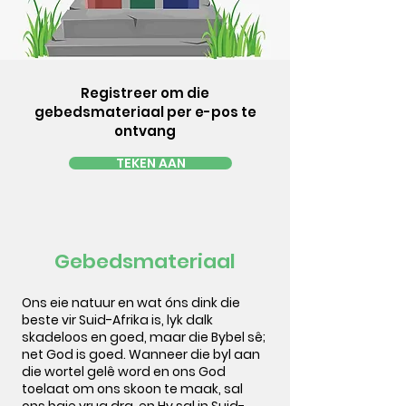
Registreer om die
gebedsmateriaal per e-pos te
ontvang
TEKEN AAN
Gebedsmateriaal
Ons eie natuur en wat óns dink die
beste vir Suid-Afrika is, lyk dalk
skadeloos en goed, maar die Bybel sê;
net God is goed. Wanneer die byl aan
die wortel gelê word en ons God
toelaat om ons skoon te maak, sal