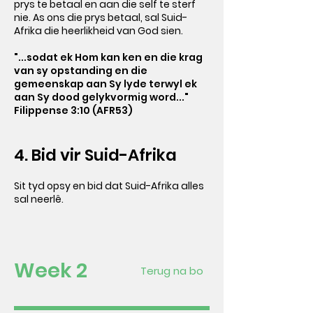
prys te betaal en aan die self te sterf
nie. As ons die prys betaal, sal Suid-
Afrika die heerlikheid van God sien.
"...sodat ek Hom kan ken en die krag
van sy opstanding en die
gemeenskap aan Sy lyde terwyl ek
aan Sy dood gelykvormig word..."
Filippense 3:10 (AFR53)
4. Bid vir Suid-Afrika
Sit tyd opsy en bid dat Suid-Afrika alles
sal neerlê.
Week 2
Terug na bo