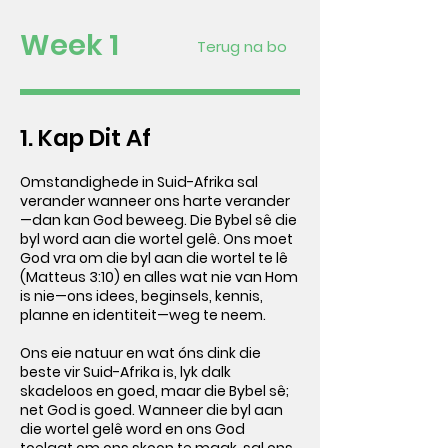
Week 1
Terug na bo
1. Kap Dit Af
Omstandighede in Suid-Afrika sal
verander wanneer ons harte verander
—dan kan God beweeg. Die Bybel sê die
byl word aan die wortel gelê. Ons moet
God vra om die byl aan die wortel te lê
(Matteus 3:10) en alles wat nie van Hom
is nie—ons idees, beginsels, kennis,
planne en identiteit—weg te neem.
Ons eie natuur en wat óns dink die
beste vir Suid-Afrika is, lyk dalk
skadeloos en goed, maar die Bybel sê;
net God is goed. Wanneer die byl aan
die wortel gelê word en ons God