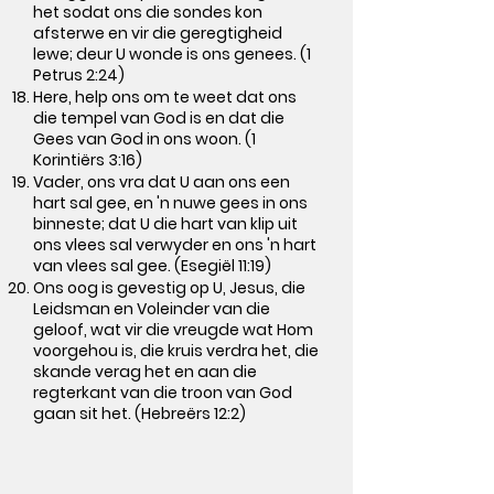
het sodat ons die sondes kon
afsterwe en vir die geregtigheid
lewe; deur U wonde is ons genees. (1
Petrus 2:24)
Here, help ons om te weet dat ons
die tempel van God is en dat die
Gees van God in ons woon. (1
Korintiërs 3:16)
Vader, ons vra dat U aan ons een
hart sal gee, en 'n nuwe gees in ons
binneste; dat U die hart van klip uit
ons vlees sal verwyder en ons 'n hart
van vlees sal gee. (Esegiël 11:19)
Ons oog is gevestig op U, Jesus, die
Leidsman en Voleinder van die
geloof, wat vir die vreugde wat Hom
voorgehou is, die kruis verdra het, die
skande verag het en aan die
regterkant van die troon van God
gaan sit het. (Hebreërs 12:2)