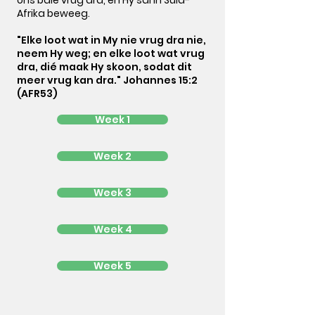
ons baie vrug dra, en Hy sal in Suid-
Afrika beweeg.
"Elke loot wat in My nie vrug dra nie,
neem Hy weg; en elke loot wat vrug
dra, dié maak Hy skoon, sodat dit
meer vrug kan dra." Johannes 15:2
(AFR53)
Week 1
Week 2
Week 3
Week 4
Week 5