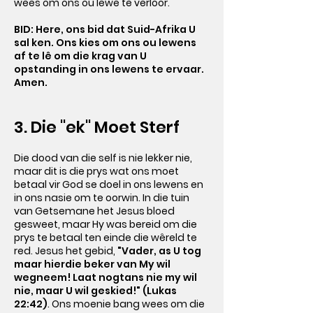
wees om ons ou lewe te verloor.
BID: Here, ons bid dat Suid-Afrika U
sal ken. Ons kies om ons ou lewens
af te lê om die krag van U
opstanding in ons lewens te ervaar.
Amen.
3. Die "ek" Moet Sterf
Die dood van die self is nie lekker nie,
maar dit is die prys wat ons moet
betaal vir God se doel in ons lewens en
in ons nasie om te oorwin. In die tuin
van Getsemane het Jesus bloed
gesweet, maar Hy was bereid om die
prys te betaal ten einde die wêreld te
red. Jesus het gebid,
"Vader, as U tog
maar hierdie beker van My wil
wegneem! Laat nogtans nie my wil
nie, maar U wil geskied!" (Lukas
22:42)
. Ons moenie bang wees om die