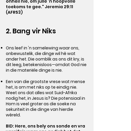
onheil nie, om julle 'n hoopvolle
toekoms te gee." Jeremia 29:11
(AFR53)
2. Bang vir Niks
Ons leef in 'n samelewing waar ons,
onbewustelik, die dinge wil hê wat
ander het. Die oomblik as ons dit kry, is
dit leeg, betekenisloos—omdat God nie
in die materiële dinge is nie.
Een van die grootste vrese wat mense
het, is om met niks op te eindig nie.
Weet ons dat alles wat Suid-Afrika
nodig het, in Jesus is? Die potensiaal in
Hom is veel groter as die soeke na
sekuriteit in die dinge van hierdie
wêreld.
BID: Here, ons bely ons sonde en vra