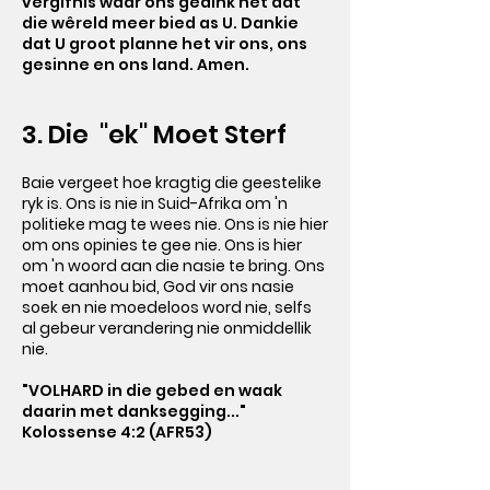
vergifnis waar ons gedink het dat
die wêreld meer bied as U. Dankie
dat U groot planne het vir ons, ons
gesinne en ons land. Amen.
3. Die "ek" Moet Sterf
Baie vergeet hoe kragtig die geestelike
ryk is. Ons is nie in Suid-Afrika om 'n
politieke mag te wees nie. Ons is nie hier
om ons opinies te gee nie. Ons is hier
om 'n woord aan die nasie te bring. Ons
moet aanhou bid, God vir ons nasie
soek en nie moedeloos word nie, selfs
al gebeur verandering nie onmiddellik
nie.
"VOLHARD in die gebed en waak
daarin met danksegging..."
Kolossense 4:2 (AFR53)