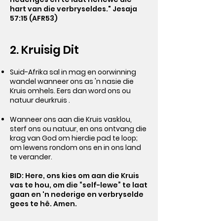
hart van die verbryseldes." Jesaja
57:15 (AFR53)
2. Kruisig Dit
Suid-Afrika sal in mag en oorwinning
wandel wanneer ons as 'n nasie die
Kruis omhels. Eers dan word ons ou
natuur deurkruis .
Wanneer ons aan die Kruis vasklou,
sterf ons ou natuur, en ons ontvang die
krag van God om hierdie pad te loop;
om lewens rondom ons en in ons land
te verander.
BID: Here, ons kies om aan die Kruis
vas te hou, om die “self-lewe” te laat
gaan en 'n nederige en verbryselde
gees te hê. Amen.