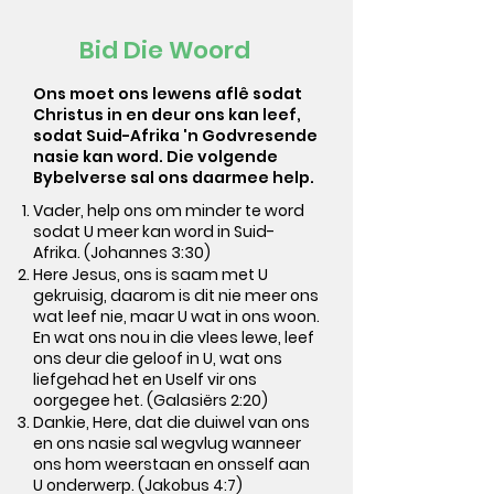
Bid Die Woord
Ons moet ons lewens aflê sodat
Christus in en deur ons kan leef,
sodat Suid-Afrika 'n Godvresende
nasie kan word. Die volgende
Bybelverse sal ons daarmee help.
Vader, help ons om minder te word
sodat U meer kan word in Suid-
Afrika. (Johannes 3:30)
Here Jesus, ons is saam met U
gekruisig, daarom is dit nie meer ons
wat leef nie, maar U wat in ons woon.
En wat ons nou in die vlees lewe, leef
ons deur die geloof in U, wat ons
liefgehad het en Uself vir ons
oorgegee het. (Galasiërs 2:20)
Dankie, Here, dat die duiwel van ons
en ons nasie sal wegvlug wanneer
ons hom weerstaan en onsself aan
U onderwerp. (Jakobus 4:7)