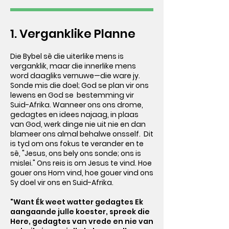
1. Verganklike Planne
Die Bybel sê die uiterlike mens is
verganklik, maar die innerlike mens
word daagliks vernuwe—die ware jy.
Sonde mis die doel; God se plan vir ons
lewens en God se bestemming vir
Suid-Afrika. Wanneer ons ons drome,
gedagtes en idees najaag, in plaas
van God, werk dinge nie uit nie en dan
blameer ons almal behalwe onsself. Dit
is tyd om ons fokus te verander en te
sê, "Jesus, ons bely ons sonde; ons is
mislei." Ons reis is om Jesus te vind. Hoe
gouer ons Hom vind, hoe gouer vind ons
Sy doel vir ons en Suid-Afrika.
"Want Ék weet watter gedagtes Ek
aangaande julle koester, spreek die
Here, gedagtes van vrede en nie van