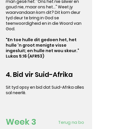
man gesê het: "Ons het nie silwer en
goud nie, maar ons het..." Weet jy
waarvandaan kom dit? Dit kom deur
tyd deur te bring in God se
teenwoordigheid en in die Woord van
God.
"En toe hulle dit gedoen het, het
hulle 'n groot menigte visse
ingesluit; en hulle net wou skeur.”
Lukas 5:16 (AFR53)
4. Bid vir Suid-Afrika
Sit tyd opsy en bid dat Suid-Afrika alles
sal neerlê.
Week 3
Terug na bo