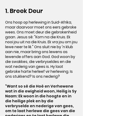
1. Breek Deur
Ons hoop op herlewing in Suid-Afrika,
maar daarvoor moet ons eers gebroke
wees. Ons moet deur die gebrokenheid
gaan. Jesus sê: "Kom na die Kruis. Ek
nooi jou uit na die Kruis. Ek vra jou om jou
lewe neer te lê." Ons sluit nie by 'n klub
aan nie, maar bring ons lewens as
lewende offers aan God. God woon by
die swakkes, die verbryseldes en die
wat nederig van gees is. Hy laat
gebroke harte herleef vir herlewing. Is
ons stukkend? Is ons nederig?
“Want so sê die Hoë en Verhewene
wat in die ewigheid woon, Heilig is Sy
Naam: Ek woon in die hoogte en in
die heilige plek en by die
verbryselde en nederige van gees,
om te laat herlewe die gees van die
nederiges en te laat herlewe die