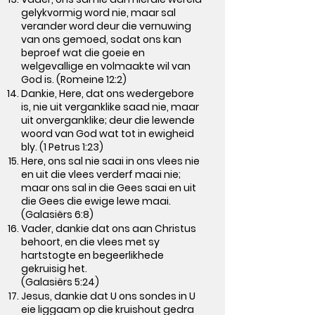
gelykvormig word nie, maar sal
verander word deur die vernuwing
van ons gemoed, sodat ons kan
beproef wat die goeie en
welgevallige en volmaakte wil van
God is. (Romeine 12:2)
Dankie, Here, dat ons wedergebore
is, nie uit verganklike saad nie, maar
uit onverganklike; deur die lewende
woord van God wat tot in ewigheid
bly. (1 Petrus 1:23)
Here, ons sal nie saai in ons vlees nie
en uit die vlees verderf maai nie;
maar ons sal in die Gees saai en uit
die Gees die ewige lewe maai.
(Galasiërs 6:8)
Vader, dankie dat ons aan Christus
behoort, en die vlees met sy
hartstogte en begeerlikhede
gekruisig het.
(Galasiërs 5:24)
Jesus, dankie dat U ons sondes in U
eie liggaam op die kruishout gedra