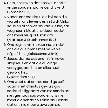
Here, ons reken dat ons wel dood is
vir die sonde, maar lewend is vir U.
(Romeine 6:11)
Vader, ons vra dat U die byl aan die
wortel in ons lewens en in Suid-Afrika
sal lê en alles wat nie van U is nie, sal
wegneem. Maak ons skoon sodat
ons meer vrug vir U kan dra.
(Matteus 3:10; Johannes 15:2)
Ons lieg nie vir mekaar nie, omdat
ons die oue mens met sy werke
afgelê het. (Kolossense 3:8-9)
Jesus, dankie dat ons in U 'n nuwe
skepsel is en dat die ou dinge
verbygegaan het en alles nuut
geword het.
(2 Korintiërs 5:17)
Ons weet dat ons ou sondige self
saam met Christus gekruisig is
sodat die liggaam van die sonde tot
niet gemaak sou word en ons nie
meer die sonde sou dien nie. Dankie
dat ons nie meer slawe van die