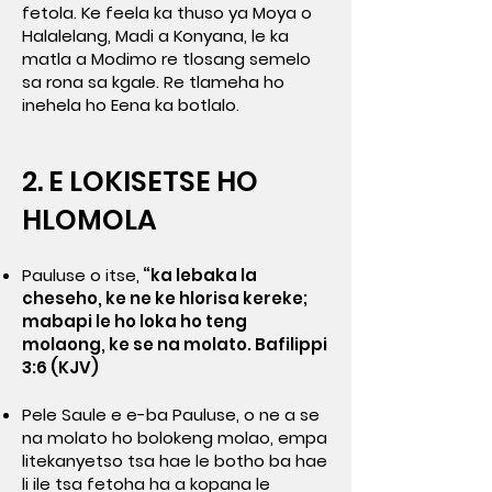
fetola. Ke feela ka thuso ya Moya o
Halalelang, Madi a Konyana, le ka
matla a Modimo re tlosang semelo
sa rona sa kgale. Re tlameha ho
inehela ho Eena ka botlalo.
2. E LOKISETSE HO
HLOMOLA
Pauluse o itse,
“ka lebaka la
cheseho, ke ne ke hlorisa kereke;
mabapi le ho loka ho teng
molaong, ke se na molato. Bafilippi
3:6 (KJV)
Pele Saule e e-ba Pauluse, o ne a se
na molato ho bolokeng molao, empa
litekanyetso tsa hae le botho ba hae
li ile tsa fetoha ha a kopana le