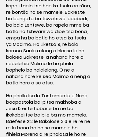
kapa litaelo tsa hae ka tsela ea rōna,
re bontša ho se mamele. Bakreste
ba bangata ba tswetswe labobedi,
ba bala Lentswe, ba rapela mme ba
batla ho tshwarelwa dibe tsa bona,
empa ha ba batle ho etsa ka tsela
ya Modimo. Ho Liketso 9, re bala
kamoo Saule a ileng a hlorisa le ho
bolaea Bakreste, a nahana hore o
sebeletsa Molimo le ho phela
bophelo bo halalelang. O ne a
nahana hore ke seo Molimo a neng a
batla hore a se etse.
Ho pholletsa le Testamente e Ncha,
baapostola ba ipitsa makhoba a
Jesu Kreste hobane ba ne ba
ikokobelitse ba bile ba mo mamela.
Baefese 2:2 le Bakolose 3:6 e re re ne
re le bana ba ho se mamele ho
fihlela Morena a re pholosa le ho re