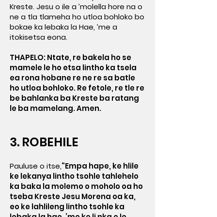
Kreste. Jesu o ile a ’molella hore na o
ne a tla tlameha ho utloa bohloko bo
bokae ka lebaka la Hae, ’me a
itokisetsa eona.
THAPELO: Ntate, re bakela ho se
mamele le ho etsa lintho ka tsela
ea rona hobane re ne re sa batle
ho utloa bohloko. Re fetole, re tle re
be bahlanka ba Kreste ba ratang
le ba mamelang. Amen.
3. ROBEHILE
Pauluse o itse,
“Empa hape, ke hlile
ke lekanya lintho tsohle tahlehelo
ka baka la molemo o moholo oa ho
tseba Kreste Jesu Morena oa ka,
eo ke lahlileng lintho tsohle ka
lebaka la hae, ’me ke li nka e le