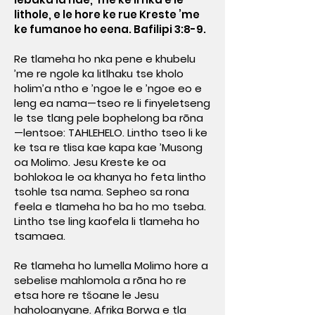
lithole, e le hore ke rue Kreste ’me
ke fumanoe ho eena. Bafilipi 3:8-9.
Re tlameha ho nka pene e khubelu
’me re ngole ka litlhaku tse kholo
holim’a ntho e ’ngoe le e ’ngoe eo e
leng ea nama—tseo re li finyeletseng
le tse tlang pele bophelong ba rōna
—lentsoe: TAHLEHELO. Lintho tseo li ke
ke tsa re tlisa kae kapa kae ’Musong
oa Molimo. Jesu Kreste ke oa
bohlokoa le oa khanya ho feta lintho
tsohle tsa nama. Sepheo sa rona
feela e tlameha ho ba ho mo tseba.
Lintho tse ling kaofela li tlameha ho
tsamaea.
Re tlameha ho lumella Molimo hore a
sebelise mahlomola a rōna ho re
etsa hore re tšoane le Jesu
haholoanyane. Afrika Borwa e tla