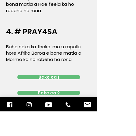
bona matla a Hae feela ka ho
robeha ha rona.
4. # PRAY4SA
Beha nako ka thoko 'me u rapelle
hore Afrika Boroa e bone matla a
Molimo ka ho robeha ha rona.
Beke ea 1
Beke ea 2
Beke ea 3
Beke ea 4